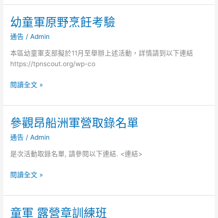
能
物
組)
館
幼童軍原野烹飪考驗
幼
考
親
童
通告
/
Admin
驗
子
軍
遊
原
本區幼童軍支部擬於11月至舉辦上述活動，詳情請到以下連結
野
https://tpnscout.org/wp-co
烹
飪
閱讀全文 »
考
驗
參觀昂船洲軍營取錄名單
參
觀
通告
/
Admin
昂
船
是次活動取錄名單, 請參閱以下連結. <連結>
洲
軍
閱讀全文 »
營
取
錄
童軍 露營章訓練班
童
名