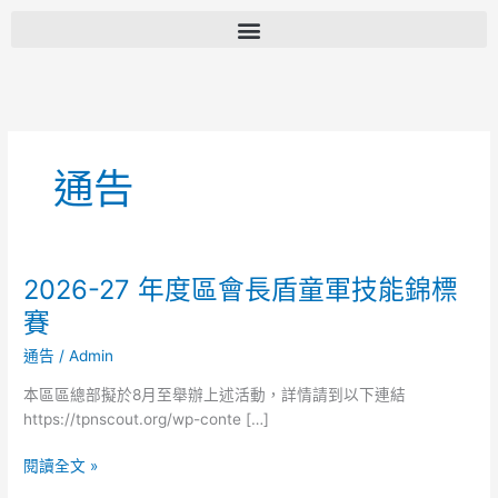
跳
至
主
要
內
容
通告
2026-27 年度區會長盾童軍技能錦標
2026-
27
賽
年
通告
/
Admin
度
區
本區區總部擬於8月至舉辦上述活動，詳情請到以下連結
會
https://tpnscout.org/wp-conte […]
長
盾
閱讀全文 »
童