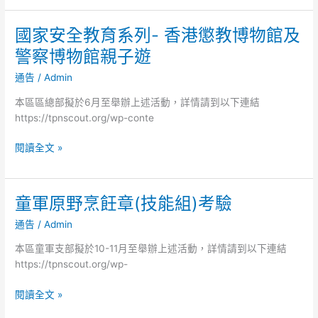
軍
技
國家安全教育系列- 香港懲教博物館及
國
能
家
錦
警察博物館親子遊
安
標
通告
/
Admin
全
賽
教
本區區總部擬於6月至舉辦上述活動，詳情請到以下連結
育
https://tpnscout.org/wp-conte
系
列-
閱讀全文 »
香
港
懲
童軍原野烹飪章(技能組)考驗
童
教
軍
博
通告
/
Admin
原
物
野
本區童軍支部擬於10-11月至舉辦上述活動，詳情請到以下連結
館
烹
https://tpnscout.org/wp-
及
飪
警
章
閱讀全文 »
察
(技
博