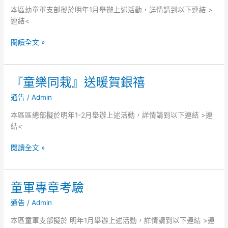
作
本區幼童軍支部擬於明年1月舉辦上述活動，詳情請到以下連結 >
坊
連結<
閱讀全文 »
『童樂同栽』送暖賀銀禧
『童
樂
通告
/
Admin
同
栽』
本區區總部擬於明年1-2月舉辦上述活動，詳情請到以下連結 >連
送
結<
暖
賀
閱讀全文 »
銀
禧
童軍專章考驗
童
軍
通告
/
Admin
專
章
本區童軍支部擬於 明年1月舉辦上述活動，詳情請到以下連結 >連