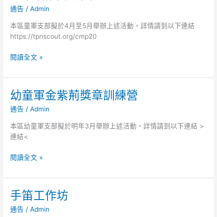
軍
通告
/
Admin
單
露
營
本區童軍支部擬於4月至5月舉辦上述活動，詳情請到以下連結
章
https://tpnscout.org/cmp20
訓
練
閱讀全文 »
班
幼童軍金紫荊獎章訓練營
幼
童
通告
/
Admin
軍
金
本區幼童軍支部擬於明年3月舉辦上述活動，詳情請到以下連結 >
紫
連結<
荊
獎
閱讀全文 »
章
訓
練
手笛工作坊
手
營
笛
通告
/
Admin
工