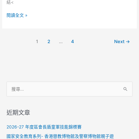
考
結<
驗
閱讀全文 »
1
2
...
4
Next
→
搜
尋
關
近期文章
鍵
字
2026-27 年度區會長盾童軍技能錦標賽
:
國家安全教育系列- 香港懲教博物館及警察博物館親子遊