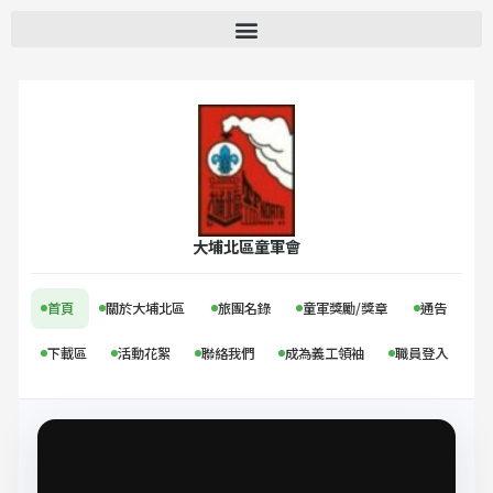
跳
至
主
要
內
容
大埔北區童軍會
首頁
關於大埔北區
旅團名錄
童軍獎勵/獎章
通告
下載區
活動花絮
聯絡我們
成為義工領袖
職員登入