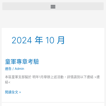
跳
至
主
要
內
容
2024 年 10 月
童軍專章考驗
童
軍
通告
/
Admin
專
章
本區童軍支部擬於 明年1月舉辦上述活動，詳情請到以下連結 >連
考
結<
驗
閱讀全文 »