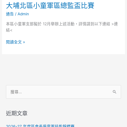
大埔北區小童軍區總監盃比賽
大
埔
通告
/
Admin
北
區
本區小童軍支部擬於 12月舉辦上述活動，詳情請到以下連結 >連
小
結<
童
軍
閱讀全文 »
區
總
監
盃
比
賽
搜
尋
關
近期文章
鍵
字
2026-27 年度區會長盾童軍技能錦標賽