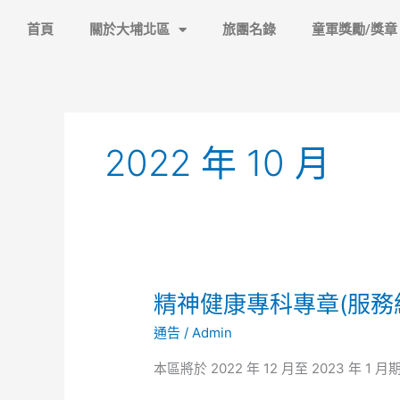
跳
首頁
關於大埔北區
旅團名錄
童軍獎勵/獎章
至
主
要
內
容
2022 年 10 月
精
精神健康專科專章(服務
神
通告
/
Admin
健
康
本區將於 2022 年 12 月至 2023 
專