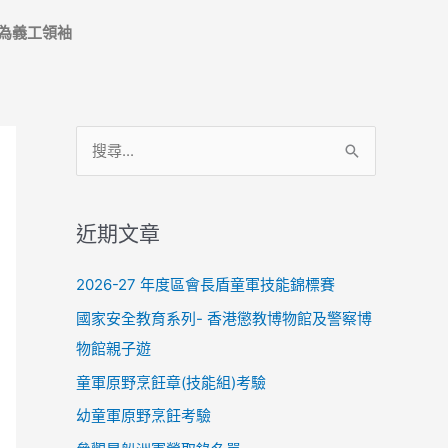
為義工領袖
搜
尋
關
近期文章
鍵
字
2026-27 年度區會長盾童軍技能錦標賽
:
國家安全教育系列- 香港懲教博物館及警察博
物館親子遊
童軍原野烹飪章(技能組)考驗
幼童軍原野烹飪考驗