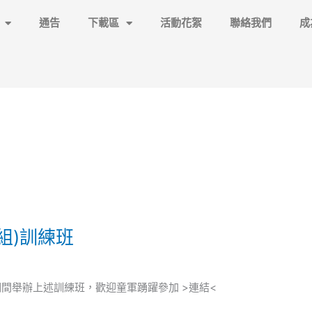
通告
下載區
活動花絮
聯絡我們
成
組)訓練班
年 1 月期間舉辦上述訓練班，歡迎童軍踴躍參加 >連結<