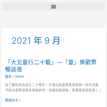
跳
至
主
要
內
容
2021 年 9 月
「大北童行二十載」—「童」樂歡聚
「大
北
暢談夜
童
通告
/
Admin
行
二
為了慶祝本區成立二十周年，大埔北區童軍會將舉辦一系列活動
十
予區內童軍成員及領袖參與。為讓前線領袖、區務委員及區會 […]
載」
—
閱讀全文 »
「童」