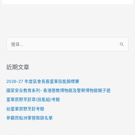
樂
歡
聚
暢
談
夜
搜
尋
關
近期文章
鍵
字
2026-27 年度區會長盾童軍技能錦標賽
:
國家安全教育系列- 香港懲教博物館及警察博物館親子遊
童軍原野烹飪章(技能組)考驗
幼童軍原野烹飪考驗
參觀昂船洲軍營取錄名單