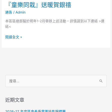
『童樂同栽』送暖賀銀禧
『童
樂
通告
/
Admin
同
栽』
本區區總部擬於明年1-2月舉辦上述活動，詳情請到以下連結 >連
送
結<
暖
賀
閱讀全文 »
銀
禧
搜
尋
關
近期文章
鍵
字
2026-27 年度區會長盾童軍技能錦標賽