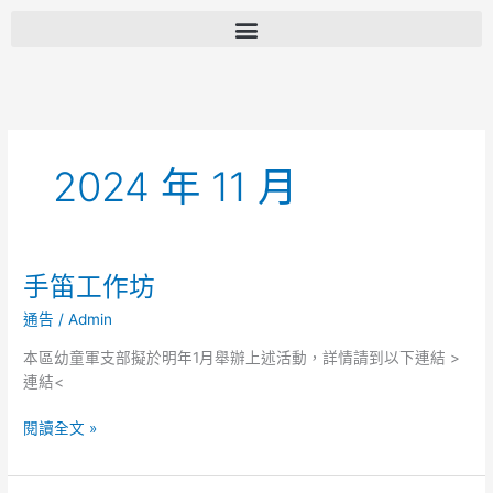
跳
至
主
要
內
容
2024 年 11 月
手笛工作坊
手
笛
通告
/
Admin
工
作
本區幼童軍支部擬於明年1月舉辦上述活動，詳情請到以下連結 >
坊
連結<
閱讀全文 »