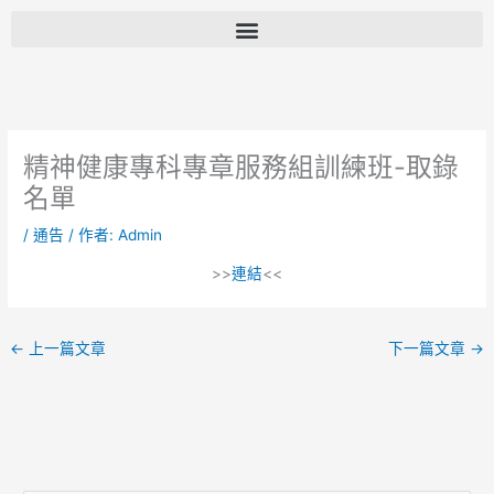
跳
至
主
要
內
容
精神健康專科專章服務組訓練班-取錄
名單
/
通告
/ 作者:
Admin
>>
連結
<<
←
上一篇文章
下一篇文章
→