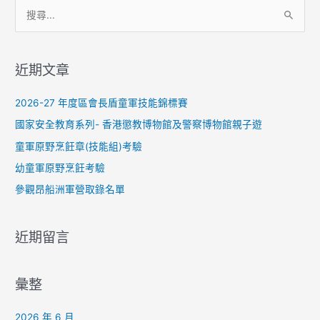
搜
尋
關
近期文章
鍵
字
2026-27 年度區會長盾童軍技能錦標賽
:
國家安全教育系列- 香港懲教博物館及警察博物館親子遊
童軍原野烹飪章(技能組)考驗
幼童軍原野烹飪考驗
參觀昂船洲軍營取錄名單
近期留言
彙整
2026 年 6 月