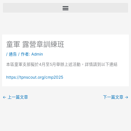
跳
至
主
要
內
容
童軍 露營章訓練班
/
通告
/ 作者:
Admin
本區童軍支部擬於4月至5月舉辦上述活動，詳情請到以下連結
https://tpnscout.org/cmp2025
←
上一篇文章
下一篇文章
→