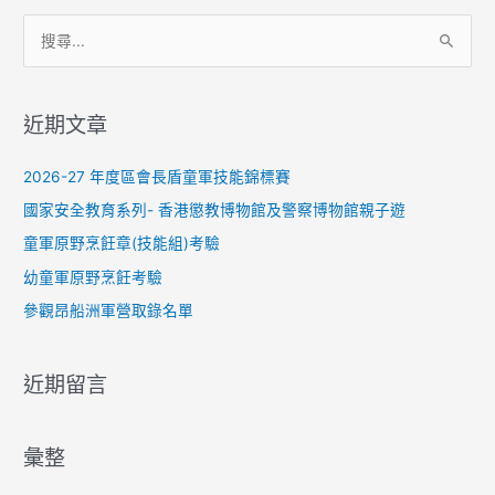
搜
尋
關
近期文章
鍵
字
2026-27 年度區會長盾童軍技能錦標賽
:
國家安全教育系列- 香港懲教博物館及警察博物館親子遊
童軍原野烹飪章(技能組)考驗
幼童軍原野烹飪考驗
參觀昂船洲軍營取錄名單
近期留言
彙整