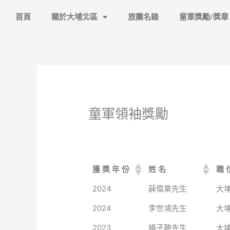
跳
首頁
關於大埔北區
旅團名錄
童軍獎勵/獎章
至
主
要
內
容
童軍領袖獎勵
獲 獎 年 份
姓 名
職 
2024
薛偉業先生
大埔
2024
李世鴻先生
大
2023
楊子聰先生
大