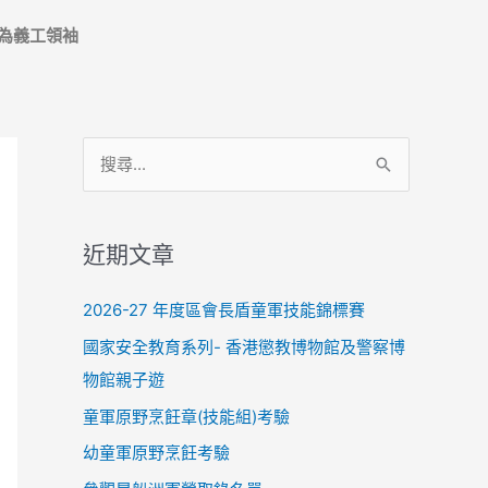
為義工領袖
搜
尋
關
近期文章
鍵
字
2026-27 年度區會長盾童軍技能錦標賽
:
國家安全教育系列- 香港懲教博物館及警察博
物館親子遊
童軍原野烹飪章(技能組)考驗
幼童軍原野烹飪考驗