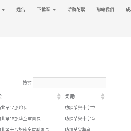
通告
下載區
活動花絮
聯絡我們
成
搜尋:
位
獎 勵
北第17旅旅長
功績榮譽十字章
埔北第18旅幼童軍團長
功績榮譽十字章
埔北第十八旅幼童軍副團長
功績榮譽獎章