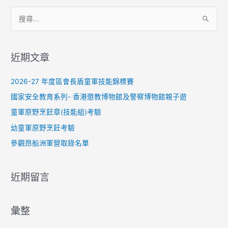
搜
尋
關
近期文章
鍵
字
2026-27 年度區會長盾童軍技能錦標賽
:
國家安全教育系列- 香港懲教博物館及警察博物館親子遊
童軍原野烹飪章(技能組)考驗
幼童軍原野烹飪考驗
參觀昂船洲軍營取錄名單
近期留言
彙整