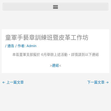
跳
至
主
要
內
容
童軍手藝章訓練班暨皮革工作坊
/
通告
/ 作者:
Admin
本區童軍支部擬於 6月舉辦上述活動，詳情請到以下連結
>
連結
<
←
上一篇文章
下一篇文章
→