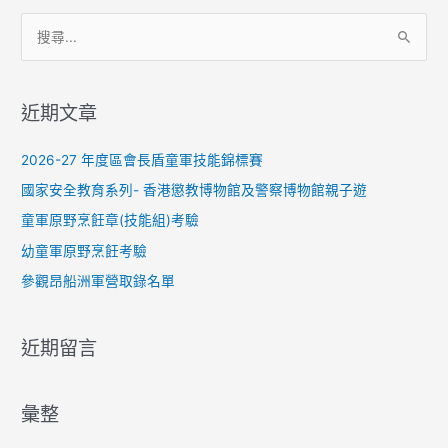
搜
尋
關
近期文章
鍵
字
2026-27 年度區會長盾童軍技能錦標賽
:
國家安全教育系列- 香港懲教博物館及警察博物館親子遊
童軍原野烹飪章(技能組)考驗
幼童軍原野烹飪考驗
參觀昂船洲軍營取錄名單
近期留言
彙整