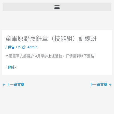
跳
至
主
要
內
容
童軍原野烹飪章（技能組）訓練班
/
通告
/ 作者:
Admin
本區童軍支部擬於 4月舉辦上述活動，詳情請到以下連結
>
連結
<
←
上一篇文章
下一篇文章
→