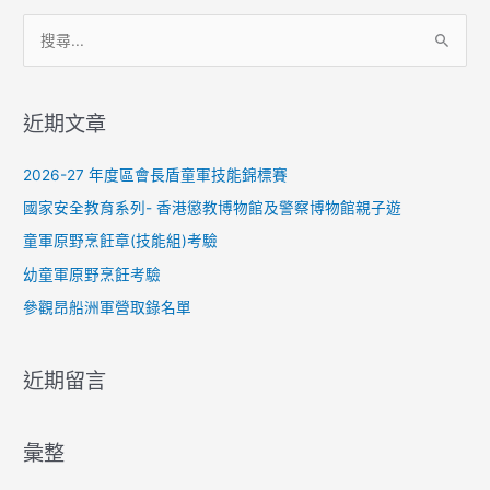
搜
尋
關
近期文章
鍵
字
2026-27 年度區會長盾童軍技能錦標賽
:
國家安全教育系列- 香港懲教博物館及警察博物館親子遊
童軍原野烹飪章(技能組)考驗
幼童軍原野烹飪考驗
參觀昂船洲軍營取錄名單
近期留言
彙整