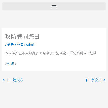
跳
至
主
要
內
容
攻防戰同樂日
/
通告
/ 作者:
Admin
本區深資童軍支部擬於 11月舉辦上述活動，詳情請到以下連結
>
連結
<
←
上一篇文章
下一篇文章
→