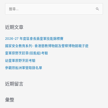
搜
尋
關
近期文章
鍵
字
2026-27 年度區會長盾童軍技能錦標賽
:
國家安全教育系列- 香港懲教博物館及警察博物館親子遊
童軍原野烹飪章(技能組)考驗
幼童軍原野烹飪考驗
參觀昂船洲軍營取錄名單
近期留言
彙整