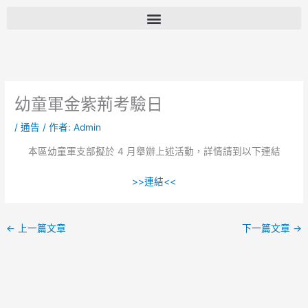
跳
至
主
要
內
容
幼童軍金紫荊考驗日
/
通告
/ 作者:
Admin
本區幼童軍支部擬於 4 月舉辦上述活動，詳情請到以下連結
>>連結<<
←
上一篇文章
下一篇文章
→