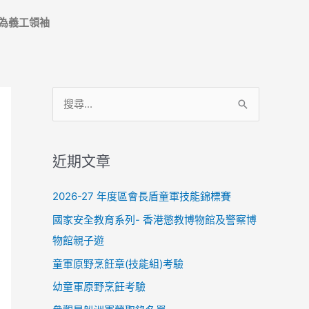
為義工領袖
搜
尋
關
近期文章
鍵
字
2026-27 年度區會長盾童軍技能錦標賽
:
國家安全教育系列- 香港懲教博物館及警察博
物館親子遊
童軍原野烹飪章(技能組)考驗
幼童軍原野烹飪考驗