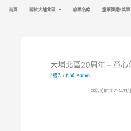
跳
首頁
關於大埔北區
旅團名錄
童軍獎勵/獎章
至
主
要
內
容
大埔北區20周年 – 童
/
通告
/ 作者:
Admin
本區將於2022年1