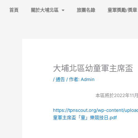
跳
首頁
關於大埔北區
旅團名錄
童軍獎勵/獎章
至
主
要
內
容
大埔北區幼童軍主席盃
/
通告
/ 作者:
Admin
本區將於2022年1
https://tpnscout.org/wp-content/u
童軍主席盃「童」樂競技日.pdf