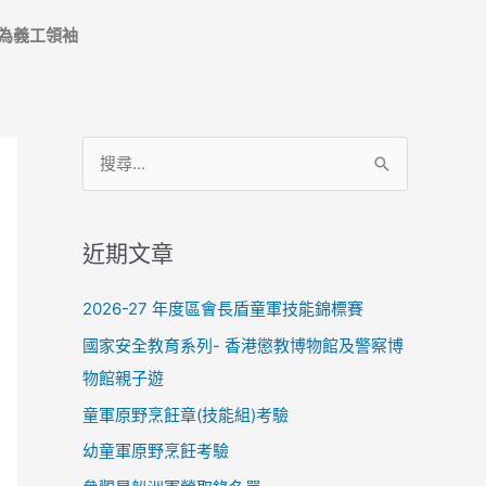
為義工領袖
搜
尋
關
近期文章
鍵
字
2026-27 年度區會長盾童軍技能錦標賽
:
國家安全教育系列- 香港懲教博物館及警察博
物館親子遊
童軍原野烹飪章(技能組)考驗
幼童軍原野烹飪考驗