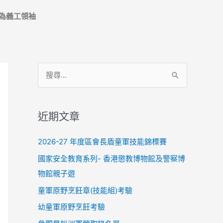
為義工領袖
搜
尋
關
近期文章
鍵
字
2026-27 年度區會長盾童軍技能錦標賽
:
國家安全教育系列- 香港懲教博物館及警察博
物館親子遊
童軍原野烹飪章(技能組)考驗
幼童軍原野烹飪考驗