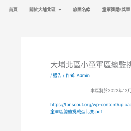
跳
首頁
關於大埔北區
旅團名錄
童軍獎勵/獎章
至
主
要
內
容
大埔北區小童軍區總監
/
通告
/ 作者:
Admin
本區將於2022年1
https://tpnscout.org/wp-content/u
童軍區總監挑戰盃比賽.pdf