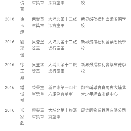
倩
軍獎章
深資童軍
校
菁
2018
徐
榮譽童
大埔北第十二旅
新界婦孺福利會梁省德學
玉
軍獎章
深資童軍
校
婷
2016
劉
貝登堡
大埔北第十二旅
新界婦孺福利會梁省德學
潔
獎章
樂行童軍
校
瑜
2016
徐
貝登堡
大埔北第十二旅
新界婦孺福利會梁省德學
玉
獎章
樂行童軍
校
鳳
2016
鍾
榮譽童
新界東第一四七
鄰舍輔導會賽馬會大埔北
俊
軍獎章
六旅深資童軍
青少年綜合服務中心
傑
2016
米
榮譽童
大埔北第十旅深
康樂園物業管理有限公司
家
軍獎章
資童軍
欣