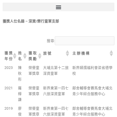
跳
至
主
要
獲獎人仕名錄 – 深資/樂行童軍支部
內
容
搜尋:
獲 獎
姓
獲 取
旅 號
主 辦 機 構
年 份
名
獎 勵
2023
陳
榮譽童
大埔北第十二旅
新界婦孺福利會梁省德學
秋
軍獎章
深資童軍
校
彤
2021
羅
榮譽童
新界東第一四七
鄰舍輔導會賽馬會大埔北
樺
軍獎章
六旅深資童軍
青少年綜合服務中心
謙
2019
廖
榮譽童
新界東第一四七
鄰舍輔導會賽馬會大埔北
俊
軍獎章
六旅深資童軍
青少年綜合服務中心