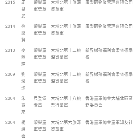
2015
周
榮譽童
大埔北第十旅深
康樂園物業管理有限公司
易
軍獎章
資童軍
旻
2014
徐
榮譽童
大埔北第十旅深
康樂園物業管理有限公司
樂
軍獎章
資童軍
賢
2013
麥
榮譽童
大埔北第十二旅
新界婦孺福利會梁省德學
燕
軍獎章
深資童軍
校
婷
2009
劉
榮譽童
大埔北第十二旅
新界婦孺福利會梁省德學
潔
軍獎章
深資童軍
校
瑜
2004
朱
貝登堡
大埔北第十八旅
香港童軍總會大埔北區區
泰
獎章
樂行童軍
務委員會
來
2004
楊
榮譽童
大埔北第六旅深
香港童軍總會童軍知友社
竣
軍獎章
資童軍
善