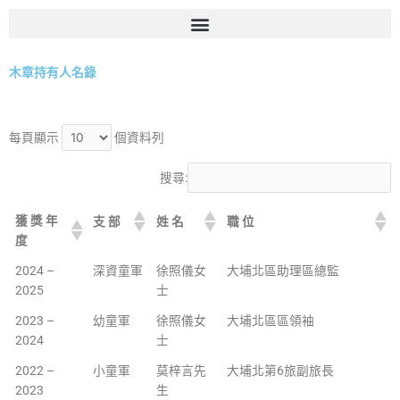
跳
至
主
要
木章持有人名錄
內
容
每頁顯示
個資料列
搜尋:
獲 獎 年
支 部
姓 名
職 位
度
2024 –
深資童軍
徐照儀女
大埔北區助理區總監
2025
士
2023 –
幼童軍
徐照儀女
大埔北區區領袖
2024
士
2022 –
小童軍
莫梓言先
大埔北第6旅副旅長
2023
生