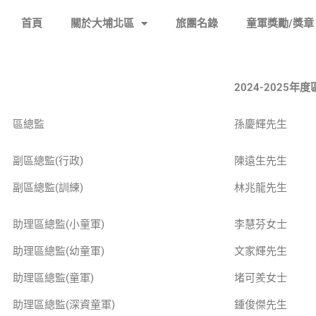
跳
首頁
關於大埔北區
旅團名錄
童軍獎勵/獎章
至
主
要
內
2024-2025年
容
區總監
孫慶輝先生
副區總監(行政)
陳遠生先生
副區總監(訓練)
林兆龍先生
助理區總監(小童軍)
李慧芬女士
助理區總監(幼童軍)
文家輝先生
助理區總監(童軍)
堵可羑女士
助理區總監(深資童軍)
鍾俊傑先生