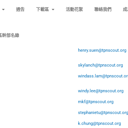
通告
下載區
活動花絮
聯絡我們
成
度區幹部名錄
henry.suen@tpnscout.org
skylanch@tpnscout.org
windass.lam@tpnscout.or
windy.lee@tpnscout.org
mkf@tpnscout.org
stephanietu@tpnscout.or
k.chung@tpnscout.org