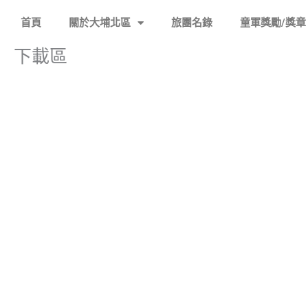
跳
首頁
關於大埔北區
旅團名錄
童軍獎勵/獎章
至
主
下載區
要
內
容